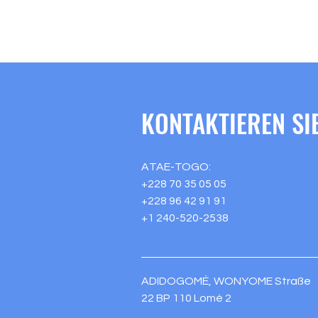
KONTAKTIEREN SI
ATAE-TOGO:
+228 70 35 05 05
+228 96 42 91 91
+1 240-520-2538
ADIDOGOMÉ, WONYOME Straße
22 BP 110 Lomé 2