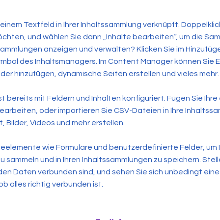
 einem Textfeld in Ihrer Inhaltssammlung verknüpft. Doppelklic
chten, und wählen Sie dann „Inhalte bearbeiten“, um die Sam
 Sammlungen anzeigen und verwalten? Klicken Sie im Hinzufüg
Symbol des Inhaltsmanagers. Im Content Manager können Sie
lder hinzufügen, dynamische Seiten erstellen und vieles mehr.
t bereits mit Feldern und Inhalten konfiguriert. Fügen Sie Ihre
earbeiten, oder importieren Sie CSV-Dateien in Ihre Inhaltss
, Bilder, Videos und mehr erstellen.
eelemente wie Formulare und benutzerdefinierte Felder, um 
u sammeln und in Ihren Inhaltssammlungen zu speichern. Stelle
 den Daten verbunden sind, und sehen Sie sich unbedingt eine 
b alles richtig verbunden ist.