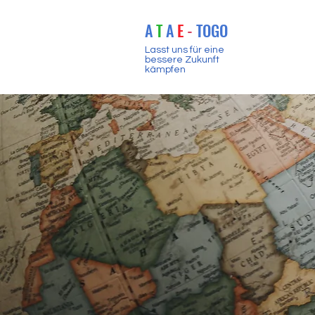
A
T
A
E
-
TOGO
Lasst uns für eine
bessere Zukunft
kämpfen