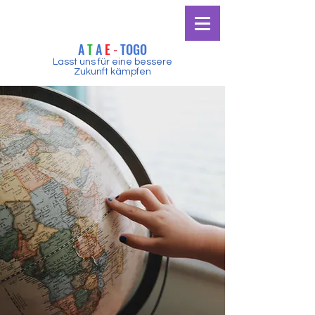
A
T
A
E
-
TOGO
Lasst uns für eine bessere
Zukunft kämpfen