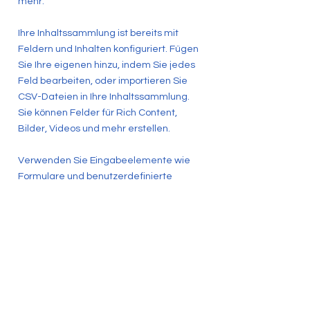
mehr.
Ihre Inhaltssammlung ist bereits mit
Feldern und Inhalten konfiguriert. Fügen
Sie Ihre eigenen hinzu, indem Sie jedes
Feld bearbeiten, oder importieren Sie
CSV-Dateien in Ihre Inhaltssammlung.
Sie können Felder für Rich Content,
Bilder, Videos und mehr erstellen.
Verwenden Sie Eingabeelemente wie
Formulare und benutzerdefinierte
Felder, um Informationen von Ihren Site-
Besuchern zu sammeln und in Ihren
Inhaltssammlungen zu speichern. Stellen
Sie sicher, dass alle Ihre Elemente mit
den Daten verbunden sind, und sehen
Sie sich unbedingt eine Vorschau Ihrer
Site an, um zu überprüfen, ob alles richtig
verbunden ist.