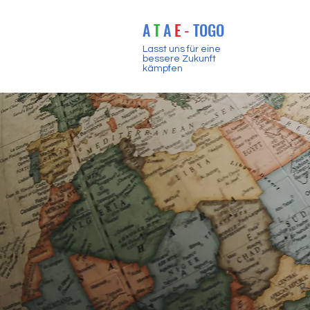
A
T
A
E
-
TOGO
Lasst uns für eine
bessere Zukunft
kämpfen