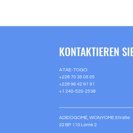
KONTAKTIEREN SI
ATAE-TOGO:
+228 70 35 05 05
+228 96 42 91 91
+1 240-520-2538
ADIDOGOMÉ, WONYOME Straße
22 BP 110 Lomé 2