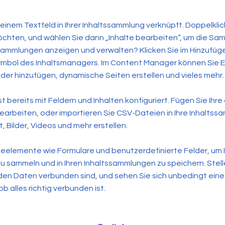
 einem Textfeld in Ihrer Inhaltssammlung verknüpft. Doppelklic
chten, und wählen Sie dann „Inhalte bearbeiten“, um die Sam
 Sammlungen anzeigen und verwalten? Klicken Sie im Hinzufüg
Symbol des Inhaltsmanagers. Im Content Manager können Sie
lder hinzufügen, dynamische Seiten erstellen und vieles mehr.
t bereits mit Feldern und Inhalten konfiguriert. Fügen Sie Ihre
earbeiten, oder importieren Sie CSV-Dateien in Ihre Inhaltss
, Bilder, Videos und mehr erstellen.
eelemente wie Formulare und benutzerdefinierte Felder, um 
u sammeln und in Ihren Inhaltssammlungen zu speichern. Stelle
 den Daten verbunden sind, und sehen Sie sich unbedingt eine 
b alles richtig verbunden ist.