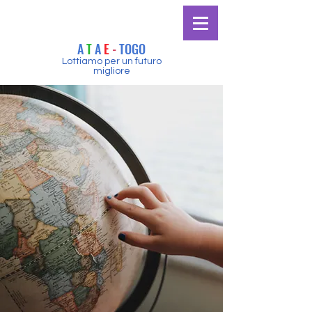
A
T
A
E
-
TOGO
Lottiamo per un futuro
migliore