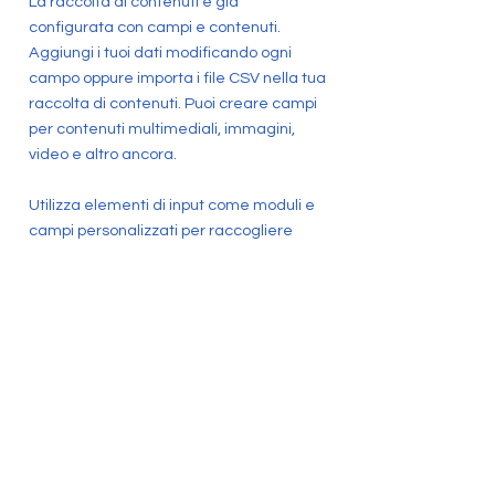
La raccolta di contenuti è già
configurata con campi e contenuti.
Aggiungi i tuoi dati modificando ogni
campo oppure importa i file CSV nella tua
raccolta di contenuti. Puoi creare campi
per contenuti multimediali, immagini,
video e altro ancora.
Utilizza elementi di input come moduli e
campi personalizzati per raccogliere
informazioni dai visitatori del tuo sito e
memorizzarle nelle tue raccolte di
contenuti. Assicurati che tutti gli
elementi siano collegati ai dati e
visualizza l'anteprima del sito per
verificare che tutto sia collegato
correttamente.
Indietro