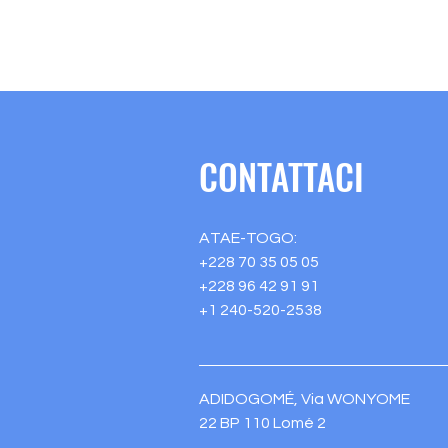
CONTATTACI
ATAE-TOGO:
+228 70 35 05 05
+228 96 42 91 91
+1 240-520-2538
ADIDOGOMÉ, Via WONYOME
22 BP 110 Lomé 2