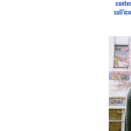
conten
sull'ic