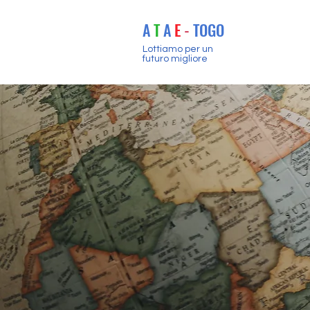
A
T
A
E
-
TOGO
Lottiamo per un
futuro migliore