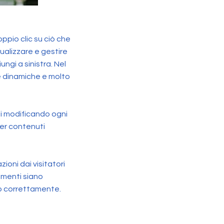
ppio clic su ciò che
sualizzare e gestire
ngi a sinistra. Nel
e dinamiche e molto
ti modificando ogni
per contenuti
ioni dai visitatori
lementi siano
ato correttamente.