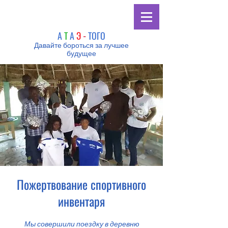
А
Т
А
Э
-
ТОГО
Давайте бороться за лучшее
будущее
Пожертвование спортивного
инвентаря
Мы совершили поездку в деревню